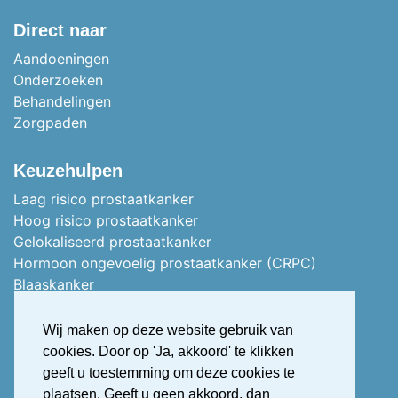
Direct naar
Aandoeningen
Onderzoeken
Behandelingen
Zorgpaden
Keuzehulpen
Laag risico prostaatkanker
Hoog risico prostaatkanker
Gelokaliseerd prostaatkanker
Hormoon ongevoelig prostaatkanker (CRPC)
Blaaskanker
Stoma of vervangblaas
Nierkanker
Wij maken op deze website gebruik van
Uitgezaaid nierkanker
cookies. Door op 'Ja, akkoord' te klikken
Stress urine incontinentie
geeft u toestemming om deze cookies te
Overactieve blaas (OAB)
plaatsen. Geeft u geen akkoord, dan