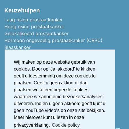
Keuzehulpen
Laag risico prostaatkanker
Hoog risico prostaatkanker
Gelokaliseerd prostaatkanker
Hormoon ongevoelig prostaatkanker (CRPC)
Blaaskanker
Stoma of vervangblaas
Nierkanker
Wij maken op deze website gebruik van
Uitgezaaid nierkanker
cookies. Door op 'Ja, akkoord' te klikken
Stress urine incontinentie
geeft u toestemming om deze cookies te
Overactieve blaas (OAB)
plaatsen. Geeft u geen akkoord, dan
OAB Treatment Guide Ipdf Dutch
plaatsen we alleen beperkte cookies
Erectiestoornis (Erectiele dysfunctie)
waarmee we anonieme bezoekersanalyses
uitvoeren. Indien u geen akkoord geeft kunt u
geen YouTube video’s op onze site bekijken.
Meer hierover kunt u lezen in onze
2026 © Alles over urologie
privacyverklaring.
Cookie policy
Deze patiëntenwebsite is mede mogelijk gemaakt door een