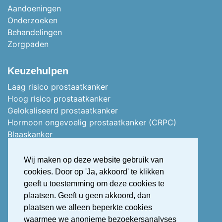
Aandoeningen
Onderzoeken
Behandelingen
Zorgpaden
Keuzehulpen
Laag risico prostaatkanker
Hoog risico prostaatkanker
Gelokaliseerd prostaatkanker
Hormoon ongevoelig prostaatkanker (CRPC)
Blaaskanker
Stoma of vervangblaas
Nierkanker
Wij maken op deze website gebruik van
Uitgezaaid nierkanker
cookies. Door op 'Ja, akkoord' te klikken
Stress urine incontinentie
geeft u toestemming om deze cookies te
Overactieve blaas (OAB)
plaatsen. Geeft u geen akkoord, dan
OAB Treatment Guide Ipdf Dutch
plaatsen we alleen beperkte cookies
Erectiestoornis (Erectiele dysfunctie)
waarmee we anonieme bezoekersanalyses