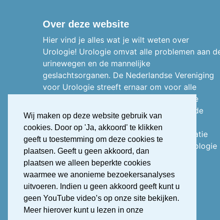
Over deze website
Hier vind je alles wat je wilt weten over
Urologie! Urologie omvat alle problemen aan d
urinewegen en de mannelijke
geslachtsorganen.
De Nederlandse Vereniging
voor Urologie streeft ernaar om voor alle
zorgprofessionals, patiënten en het brede
publiek inzichtelijk maken wat er binnen de
Wij maken op deze website gebruik van
urologie speelt en voorziet in juiste
cookies. Door op 'Ja, akkoord' te klikken
informatievoorziening. Voor meer informatie
geeft u toestemming om deze cookies te
over De Nederlandse Vereniging voor Urologie
plaatsen. Geeft u geen akkoord, dan
bezoek de website
www.nvu.nl.
plaatsen we alleen beperkte cookies
waarmee we anonieme bezoekersanalyses
uitvoeren. Indien u geen akkoord geeft kunt u
TWITTER
LINKEDIN
geen YouTube video’s op onze site bekijken.
Meer hierover kunt u lezen in onze