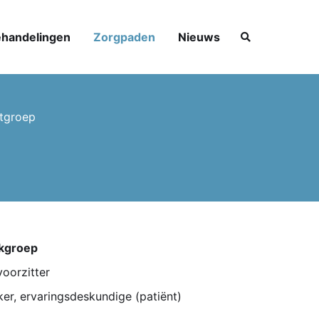
handelingen
Zorgpaden
Nieuws
ZOEKEN
tgroep
rkgroep
voorzitter
er, ervaringsdeskundige (patiënt)