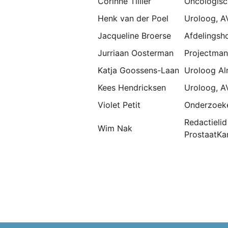
Corinne Tillier
Oncologisc
Henk van der Poel
Uroloog, A
Jacqueline Broerse
Afdelingsh
Jurriaan Oosterman
Projectman
Katja Goossens-Laan
Uroloog Alr
Kees Hendricksen
Uroloog, A
Violet Petit
Onderzoeker
Redactieli
Wim Nak
ProstaatKa