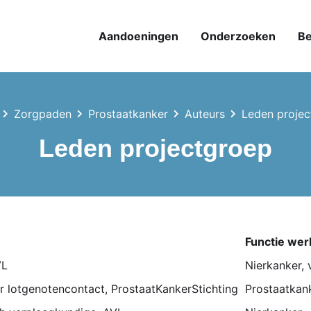
Aandoeningen
Onderzoeken
Be
Zorgpaden
Prostaatkanker
Auteurs
Leden projec
Leden projectgroep
Functie we
VL
Nierkanker, 
r lotgenotencontact, ProstaatKankerStichting
Prostaatkank