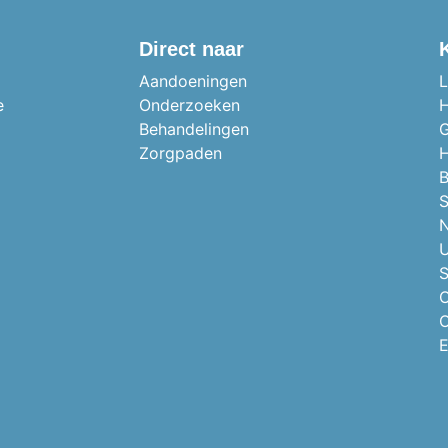
Direct naar
Aandoeningen
L
e
Onderzoeken
H
Behandelingen
G
Zorgpaden
H
B
S
N
U
S
O
O
E