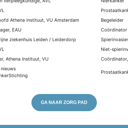
h verpleegkundige, AVL
Nierkanker
VL
Prostaatkank
oofd Athena instituut, VU Amsterdam
Begeleider
ager, EAU
Coördinator
ijne ziekenhuis Leiden / Leiderdorp
Spierinvasie
VL
Niet-spierin
, Athena Instituut, VU
Coördinator
d nieuws
Prostaatkank
nkerStichting
GA NAAR ZORG PAD