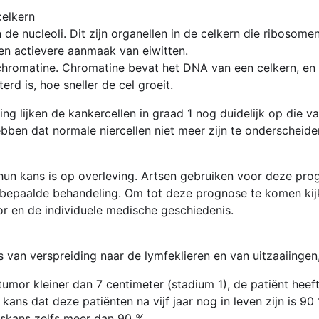
elkern
de nucleoli. Dit zijn organellen in de celkern die ribosome
een actievere aanmaak van eiwitten.
chromatine. Chromatine bevat het DNA van een celkern, en 
d is, hoe sneller de cel groeit.
g lijken de kankercellen in graad 1 nog duidelijk op die van
bben dat normale niercellen niet meer zijn te onderscheide
hun kans is op overleving. Artsen gebruiken voor deze pro
en bepaalde behandeling. Om tot deze prognose te komen kij
r en de individuele medische geschiedenis.
s van verspreiding naar de lymfeklieren en van uitzaaiingen
e tumor kleiner dan 7 centimeter (stadium 1), de patiënt he
 kans dat deze patiënten na vijf jaar nog in leven zijn is 90
gskans zelfs meer dan 90 %.