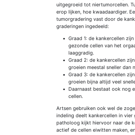
uitgegroeid tot niertumorcellen. 
erop lijken, hoe kwaadaardiger. E
tumorgradering vast door de kan
graderingen ingedeeld:
Graad 1: de kankercellen zij
gezonde cellen van het orgaa
laaggradig.
Graad 2: de kankercellen zij
groeien meestal sneller dan n
Graad 3: de kankercellen zijn
groeien bijna altijd veel sne
Daarnaast bestaat ook nog ee
cellen.
Artsen gebruiken ook wel de zoge
indeling deelt kankercellen in vie
patholoog kijkt hiervoor naar de ke
actief de cellen eiwitten maken, en