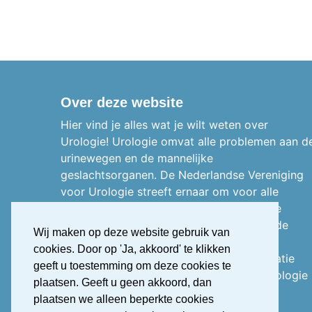
Over deze website
Hier vind je alles wat je wilt weten over
Urologie! Urologie omvat alle problemen aan d
urinewegen en de mannelijke
geslachtsorganen.
De Nederlandse Vereniging
voor Urologie streeft ernaar om voor alle
zorgprofessionals, patiënten en het brede
publiek inzichtelijk maken wat er binnen de
Wij maken op deze website gebruik van
urologie speelt en voorziet in juiste
cookies. Door op 'Ja, akkoord' te klikken
informatievoorziening. Voor meer informatie
geeft u toestemming om deze cookies te
over De Nederlandse Vereniging voor Urologie
plaatsen. Geeft u geen akkoord, dan
bezoek de website
www.nvu.nl.
plaatsen we alleen beperkte cookies