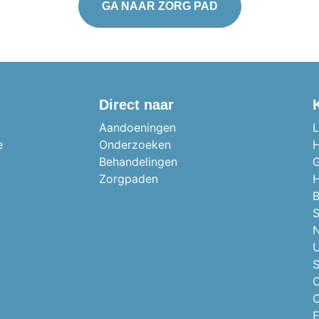
GA NAAR ZORG PAD
Direct naar
Aandoeningen
L
e
Onderzoeken
H
Behandelingen
G
Zorgpaden
H
B
S
N
U
S
O
O
E