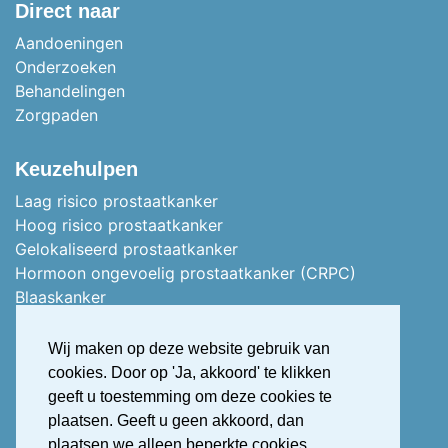
Direct naar
Aandoeningen
Onderzoeken
Behandelingen
Zorgpaden
Keuzehulpen
Laag risico prostaatkanker
Hoog risico prostaatkanker
Gelokaliseerd prostaatkanker
Hormoon ongevoelig prostaatkanker (CRPC)
Blaaskanker
Stoma of vervangblaas
Nierkanker
Wij maken op deze website gebruik van
Uitgezaaid nierkanker
cookies. Door op 'Ja, akkoord' te klikken
Stress urine incontinentie
geeft u toestemming om deze cookies te
Overactieve blaas (OAB)
plaatsen. Geeft u geen akkoord, dan
OAB Treatment Guide Ipdf Dutch
plaatsen we alleen beperkte cookies