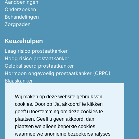
Aandoeningen
Onderzoeken
Behandelingen
Zorgpaden
Keuzehulpen
Laag risico prostaatkanker
Hoog risico prostaatkanker
Gelokaliseerd prostaatkanker
Hormoon ongevoelig prostaatkanker (CRPC)
Blaaskanker
Stoma of vervangblaas
Nierkanker
Wij maken op deze website gebruik van
Uitgezaaid nierkanker
cookies. Door op 'Ja, akkoord' te klikken
Stress urine incontinentie
geeft u toestemming om deze cookies te
Overactieve blaas (OAB)
plaatsen. Geeft u geen akkoord, dan
OAB Treatment Guide Ipdf Dutch
plaatsen we alleen beperkte cookies
Erectiestoornis (Erectiele dysfunctie)
waarmee we anonieme bezoekersanalyses