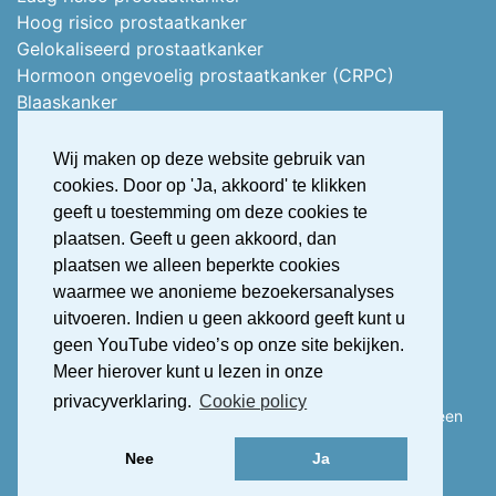
Hoog risico prostaatkanker
Gelokaliseerd prostaatkanker
Hormoon ongevoelig prostaatkanker (CRPC)
Blaaskanker
Stoma of vervangblaas
Nierkanker
Wij maken op deze website gebruik van
Uitgezaaid nierkanker
cookies. Door op 'Ja, akkoord' te klikken
Stress urine incontinentie
geeft u toestemming om deze cookies te
Overactieve blaas (OAB)
plaatsen. Geeft u geen akkoord, dan
OAB Treatment Guide Ipdf Dutch
plaatsen we alleen beperkte cookies
Erectiestoornis (Erectiele dysfunctie)
waarmee we anonieme bezoekersanalyses
uitvoeren. Indien u geen akkoord geeft kunt u
geen YouTube video’s op onze site bekijken.
Meer hierover kunt u lezen in onze
2026 © Alles over urologie
privacyverklaring.
Cookie policy
Deze patiëntenwebsite is mede mogelijk gemaakt door een
financiële bijdrage van Astellas Pharma.
Nee
Ja
Cookie policy
Disclaimer
Copyright