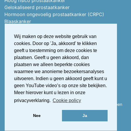
Hoog risico prostaatkanker
Gelokaliseerd prostaatkanker
Hormoon ongevoelig prostaatkanker (CRPC)
Blaaskanker
Stoma of vervangblaas
Nierkanker
Wij maken op deze website gebruik van
Uitgezaaid nierkanker
cookies. Door op 'Ja, akkoord' te klikken
Stress urine incontinentie
geeft u toestemming om deze cookies te
Overactieve blaas (OAB)
plaatsen. Geeft u geen akkoord, dan
OAB Treatment Guide Ipdf Dutch
plaatsen we alleen beperkte cookies
Erectiestoornis (Erectiele dysfunctie)
waarmee we anonieme bezoekersanalyses
uitvoeren. Indien u geen akkoord geeft kunt u
geen YouTube video’s op onze site bekijken.
Meer hierover kunt u lezen in onze
2026 © Alles over urologie
privacyverklaring.
Cookie policy
Deze patiëntenwebsite is mede mogelijk gemaakt door een
financiële bijdrage van Astellas Pharma.
Nee
Ja
Cookie policy
Disclaimer
Copyright